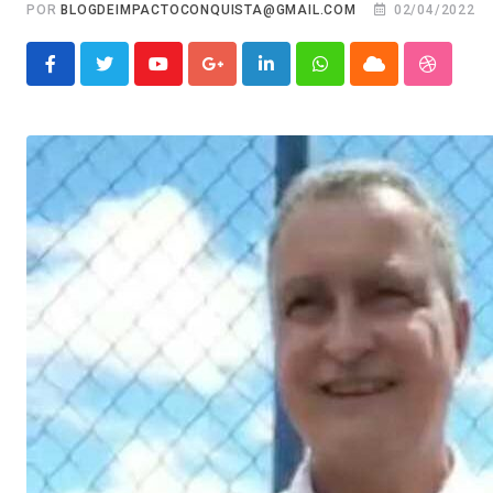
POR
BLOGDEIMPACTOCONQUISTA@GMAIL.COM
02/04/2022
Youtube
Google+
LinkedIn
Whatsapp
Cloud
Stumble