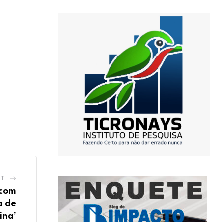
ST
 com
a de
ina’