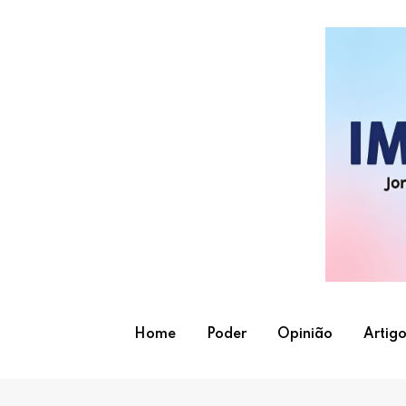
Skip
to
content
Home
Poder
Opinião
Artigo