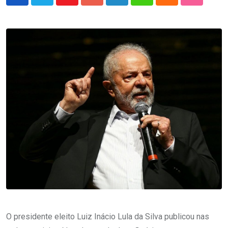
Youtube
Google+
LinkedIn
Whatsapp
Cloud
StumbleU
O presidente eleito Luiz Inácio Lula da Silva publicou nas