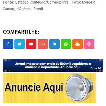
Fonte:
Estadão Conteúdo/Correio24hrs |
Foto:
Marcelo
Camargo/Agência Brasil
COMPARTILHE:
Youtube
Google+
LinkedIn
Whatsapp
Cloud
StumbleU