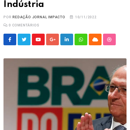
Indústria
POR
REDAÇÃO JORNAL IMPACTO
10/11/2022
0
COMENTÁRIOS
Youtube
Google+
LinkedIn
Whatsapp
Cloud
StumbleU