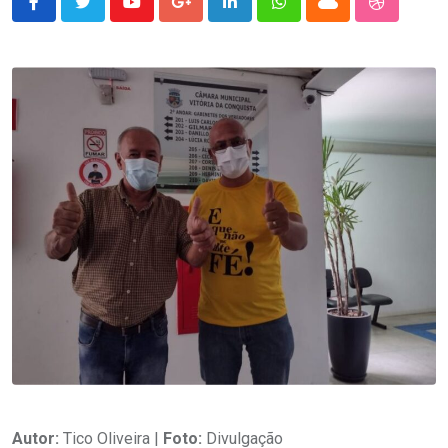
Youtube
Google+
LinkedIn
Whatsapp
Cloud
StumbleU
Autor:
Tico Oliveira |
Foto:
Divulgação