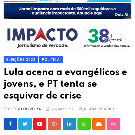
ELEIÇÕES 2022
POLITICA
Lula acena a evangélicos e
jovens, e PT tenta se
esquivar de crise
POR
TICO OLIVEIRA
22/04/2022
0
COMENTÁRIOS
Youtube
Google+
LinkedIn
Whatsapp
Cloud
StumbleU