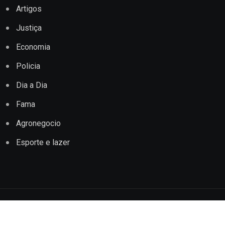
Artigos
Justiça
Economia
Policia
Dia a Dia
Fama
Agronegocio
Esporte e lazer
Copyright © 2022 Jornal Impacto Conquista. Todos os
direitos reservados