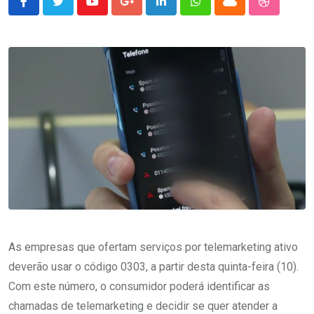
Youtube
Google+
LinkedIn
Whatsapp
Cloud
StumbleU
As empresas que ofertam serviços por telemarketing ativo
deverão usar o código 0303, a partir desta quinta-feira (10).
Com este número, o consumidor poderá identificar as
chamadas de telemarketing e decidir se quer atender a