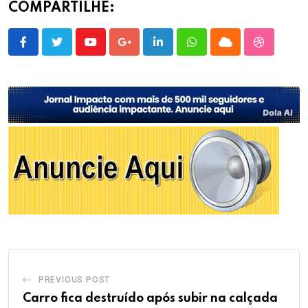
COMPARTILHE:
Youtube
Google+
LinkedIn
Whatsapp
Cloud
StumbleU
PREVIOUS POST
Carro fica destruído após subir na calçada