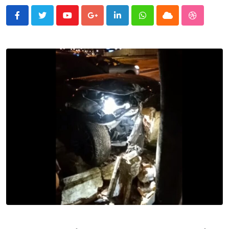
Youtube
Google+
LinkedIn
Whatsapp
Cloud
StumbleU