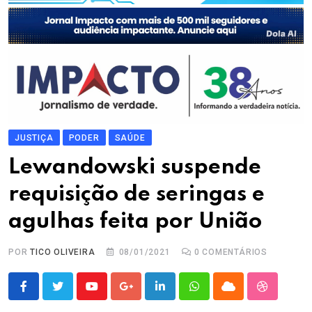
JUSTIÇA
PODER
SAÚDE
Lewandowski suspende
requisição de seringas e
agulhas feita por União
POR
TICO OLIVEIRA
08/01/2021
0
COMENTÁRIOS
Youtube
Google+
LinkedIn
Whatsapp
Cloud
StumbleU