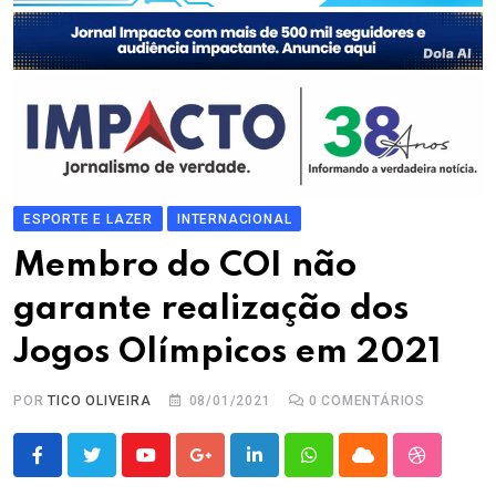
ESPORTE E LAZER
INTERNACIONAL
Membro do COI não
garante realização dos
Jogos Olímpicos em 2021
POR
TICO OLIVEIRA
08/01/2021
0
COMENTÁRIOS
Youtube
Google+
LinkedIn
Whatsapp
Cloud
StumbleU