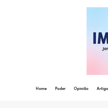
Skip
to
content
Home
Poder
Opinião
Artigo