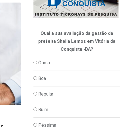
Qual a sua avaliação da gestão da
prefeita Sheila Lemos em Vitória da
Conquista -BA?
Ótima
Boa
Regular
Ruim
,
PODER
POLITICA
Péssima
ar
DNIT autoriza aumento de quase R$ 4 m