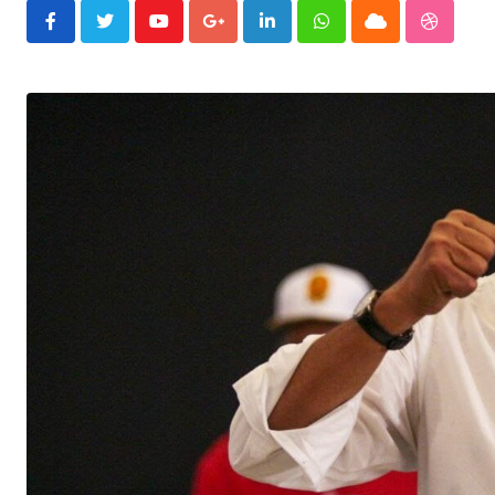
Youtube
Google+
LinkedIn
Whatsapp
Cloud
Stumble