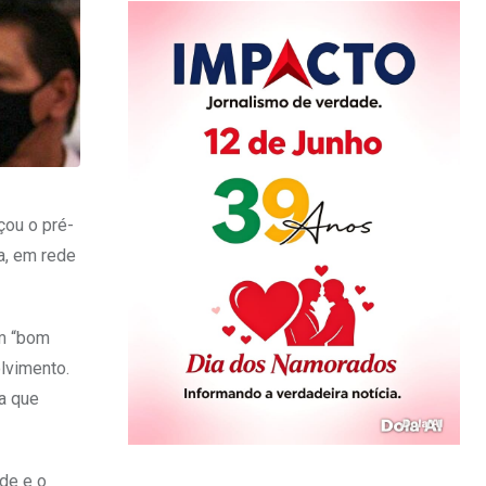
çou o pré-
a, em rede
um “bom
lvimento.
a que
ade e o