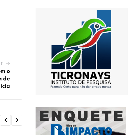
ST
om o
a de
lícia