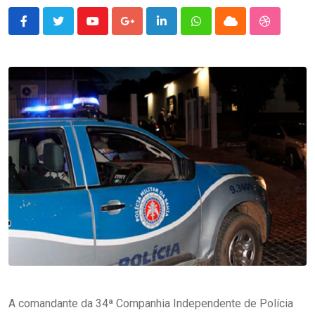
Youtube
Google+
LinkedIn
Whatsapp
Cloud
StumbleU
A comandante da 34ª Companhia Independente de Polícia