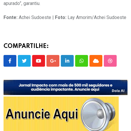
apurado”, garantiu.
Fonte:
Achei Sudoeste |
Foto:
Lay Amorim/Achei Sudoeste
COMPARTILHE:
Youtube
Google+
LinkedIn
Whatsapp
Cloud
StumbleU