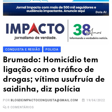
CONQUISTA E REGIÃO
POLICIA
Brumado: Homicídio tem
ligação com o tráfico de
drogas; vítima usufruía de
saidinha, diz polícia
POR
BLOGDEIMPACTOCONQUISTA@GMAIL.COM
19/04/2022
0
COMENTÁRIOS