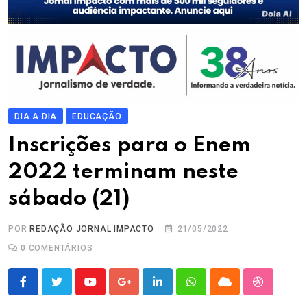
DIA A DIA
EDUCAÇÃO
Inscrições para o Enem
2022 terminam neste
sábado (21)
POR
REDAÇÃO JORNAL IMPACTO
21/05/2022
0
COMENTÁRIOS
Youtube
Google+
LinkedIn
Whatsapp
Cloud
StumbleU