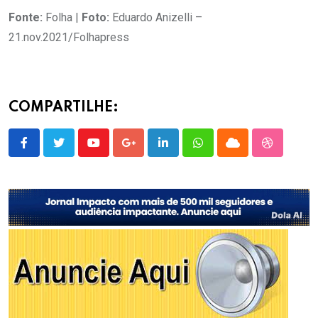
Fonte:
Folha |
Foto:
Eduardo Anizelli –
21.nov.2021/Folhapress
COMPARTILHE:
Youtube
Google+
LinkedIn
Whatsapp
Cloud
StumbleU