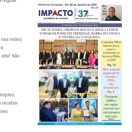
 regular.
s nas redes
va
alta! Não
simples,
m receber
 seu