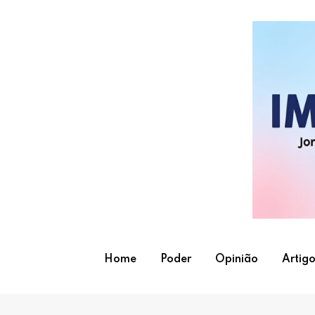
Skip
to
content
Home
Poder
Opinião
Artigo