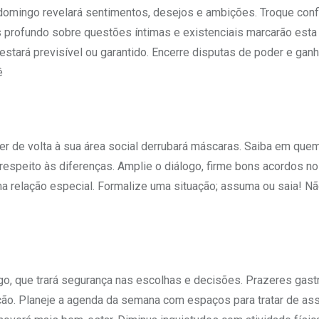
domingo revelará sentimentos, desejos e ambições. Troque conf
is profundo sobre questões íntimas e existenciais marcarão esta
stará previsível ou garantido. Encerre disputas de poder e gan
ê
er de volta à sua área social derrubará máscaras. Saiba em quem
respeito às diferenças. Amplie o diálogo, firme bons acordos no
 relação especial. Formalize uma situação; assuma ou saia! N
ingo, que trará segurança nas escolhas e decisões. Prazeres gas
ação. Planeje a agenda da semana com espaços para tratar de as