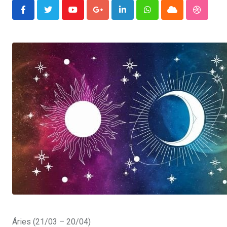
Youtube
Google+
LinkedIn
Whatsapp
Cloud
Stumble
Áries (21/03 – 20/04)