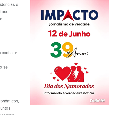
idências e
 fase.
he
 confiar e
ão se
tronômicos,
suntos