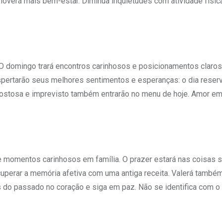
overá mais bem-estar. Diminua inquietudes com atividade física
 O domingo trará encontros carinhosos e posicionamentos claro
pertarão seus melhores sentimentos e esperanças: o dia reser
ostosa e imprevisto também entrarão no menu de hoje. Amor em 
e momentos carinhosos em família. O prazer estará nas coisas 
recuperar a memória afetiva com uma antiga receita. Valerá també
s do passado no coração e siga em paz. Não se identifica com o