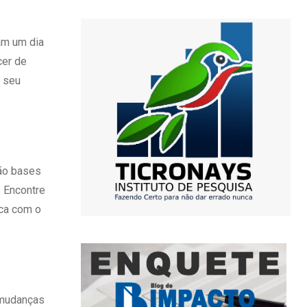
am um dia
cer de
o seu
rão bases
. Encontre
ica com o
s mudanças