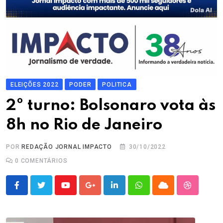
ELEIÇÕES 2022
PODER
POLITICA
2º turno: Bolsonaro vota às
8h no Rio de Janeiro
POR
REDAÇÃO JORNAL IMPACTO
30/10/2022
0
COMENTÁRIOS
Youtube
Google+
LinkedIn
Whatsapp
Cloud
StumbleU