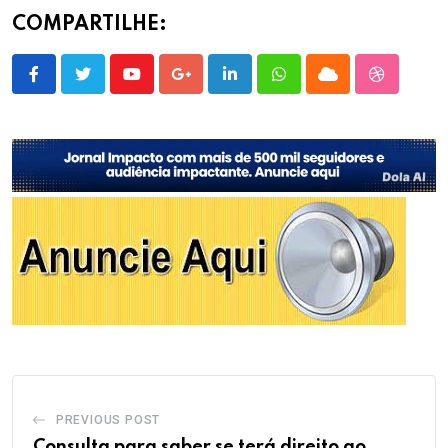
COMPARTILHE:
Youtube
Google+
LinkedIn
Whatsapp
Cloud
StumbleU
PREVIOUS POST
Consulta para saber se terá direito ao