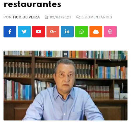
restaurantes
POR
TICO OLIVEIRA
02/04/2021
0
COMENTÁRIOS
Youtube
Google+
LinkedIn
Whatsapp
Cloud
StumbleU