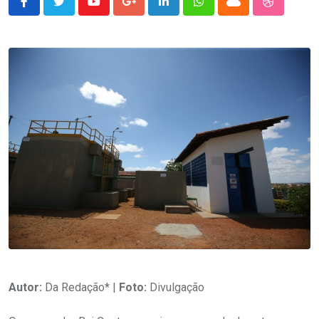
Youtube
Google+
LinkedIn
Whatsapp
Cloud
StumbleU
Autor:
Da Redação* |
Foto:
Divulgação