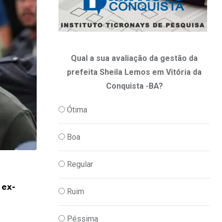
Qual a sua avaliação da gestão da
prefeita Sheila Lemos em Vitória da
Conquista -BA?
Ótima
Boa
Regular
,
,
ECONOMIA
PODER
POLITICA
 ex-
Em nova redução, Copom baixa taxa Sel
Ruim
06/08/2026
Péssima