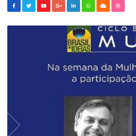
Youtube
Google+
LinkedIn
Whatsapp
Cloud
Stumble