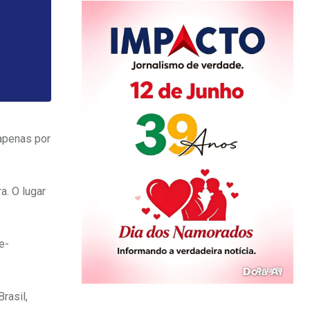
 apenas por
a. O lugar
e-
rasil,