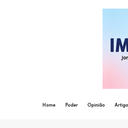
Skip
to
content
Home
Poder
Opinião
Artigo