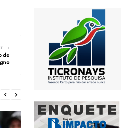
ST
o de
igno