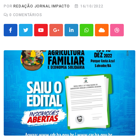
POR
REDAÇÃO JORNAL IMPACTO
16/10/2022
0
COMENTÁRIOS
Youtube
Google+
LinkedIn
Whatsapp
Cloud
StumbleU