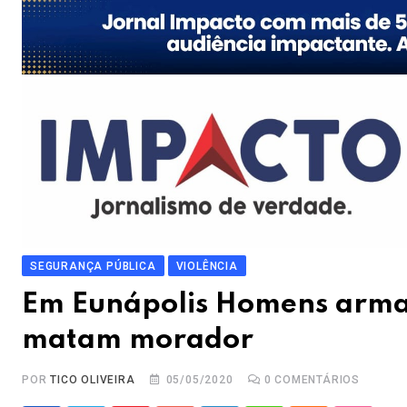
SEGURANÇA PÚBLICA
VIOLÊNCIA
Em Eunápolis Homens armad
matam morador
POR
TICO OLIVEIRA
05/05/2020
0
COMENTÁRIOS