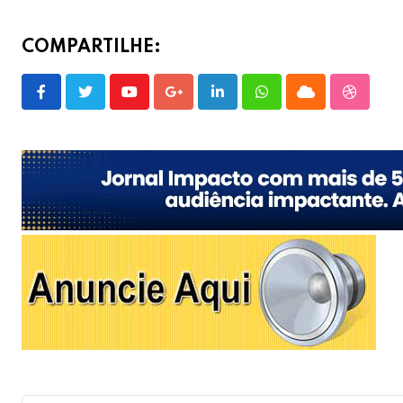
COMPARTILHE:
Youtube
Google+
LinkedIn
Whatsapp
Cloud
Stumble