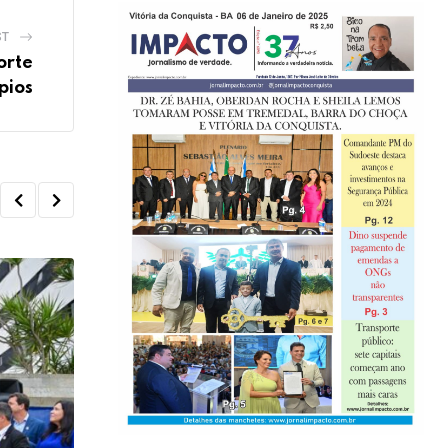
ST
orte
pios