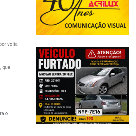
por volta
, que
ra o