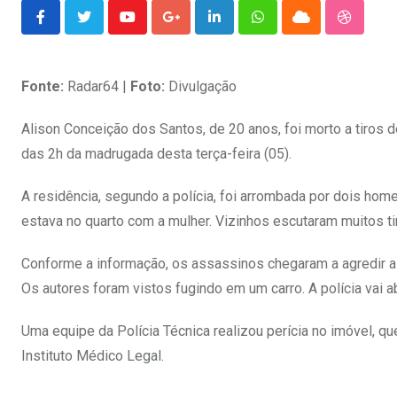
Youtube
Google+
LinkedIn
Whatsapp
Cloud
Stumble
Fonte:
Radar64 |
Foto:
Divulgação
Alison Conceição dos Santos, de 20 anos, foi morto a tiros d
das 2h da madrugada desta terça-feira (05).
A residência, segundo a polícia, foi arrombada por dois ho
estava no quarto com a mulher. Vizinhos escutaram muitos ti
Conforme a informação, os assassinos chegaram a agredir 
Os autores foram vistos fugindo em um carro. A polícia vai abr
Uma equipe da Polícia Técnica realizou perícia no imóvel, q
Instituto Médico Legal.