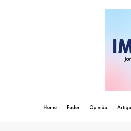
Skip
to
content
Home
Poder
Opinião
Artigo