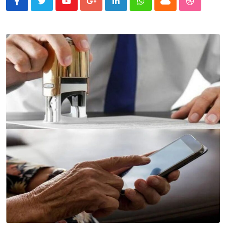
Youtube
Google+
LinkedIn
Whatsapp
Cloud
StumbleU