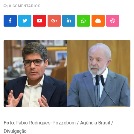
0
COMENTÁRIOS
Youtube
Google+
LinkedIn
Whatsapp
Cloud
StumbleU
Foto
: Fabio Rodrigues-Pozzebom / Agência Brasil /
Divulgação