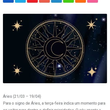
Youtube
Google+
LinkedIn
Whatsapp
Cloud
StumbleU
Áries (21/03 – 19/04)
Para o signo de Áries, a terça-feira indica um momento para