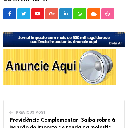
Youtube
Google+
LinkedIn
Whatsapp
Cloud
StumbleU
PREVIOUS POST
Previdência Complementar: Saiba sobre à
isenção do imposto de renda na moléstia