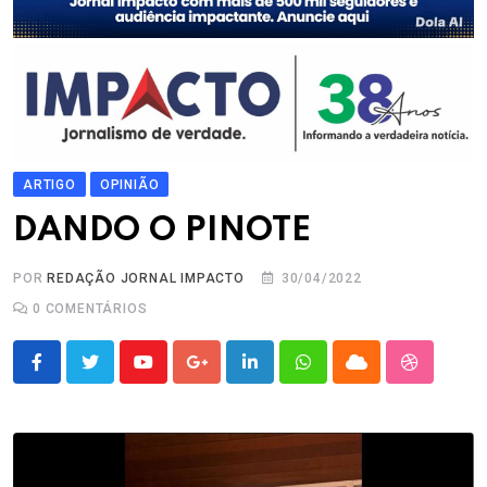
ARTIGO
OPINIÃO
DANDO O PINOTE
POR
REDAÇÃO JORNAL IMPACTO
30/04/2022
0
COMENTÁRIOS
Youtube
Google+
LinkedIn
Whatsapp
Cloud
StumbleU