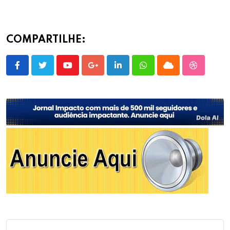
COMPARTILHE:
Youtube
Google+
LinkedIn
Whatsapp
Cloud
StumbleU