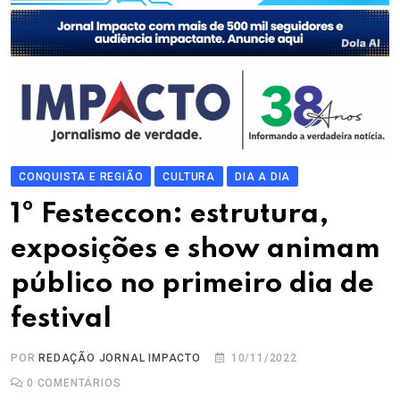
CONQUISTA E REGIÃO
CULTURA
DIA A DIA
1º Festeccon: estrutura,
exposições e show animam
público no primeiro dia de
festival
POR
REDAÇÃO JORNAL IMPACTO
10/11/2022
0
COMENTÁRIOS