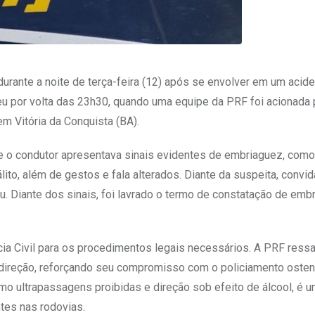
urante a noite de terça-feira (12) após se envolver em um acid
rreu por volta das 23h30, quando uma equipe da PRF foi acionada 
em Vitória da Conquista (BA).
ue o condutor apresentava sinais evidentes de embriaguez, como
lito, além de gestos e fala alterados. Diante da suspeita, convi
u. Diante dos sinais, foi lavrado o termo de constatação de emb
cia Civil para os procedimentos legais necessários. A PRF ressa
 direção, reforçando seu compromisso com o policiamento osten
omo ultrapassagens proibidas e direção sob efeito de álcool, é 
tes nas rodovias.