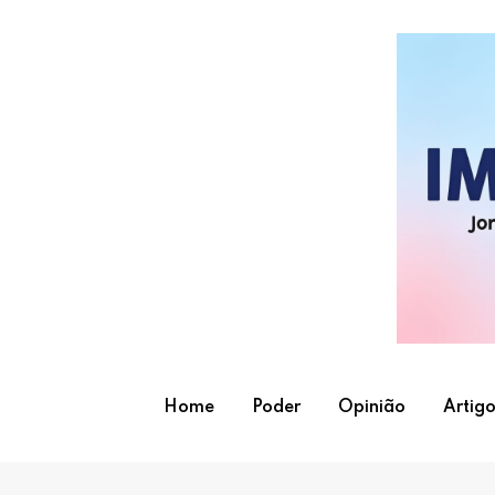
Skip
to
content
Home
Poder
Opinião
Artigo