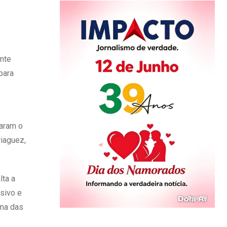
ente
para
daram o
riaguez,
lta a
sivo e
uma das