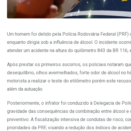
Um homem foi detido pela Polícia Rodoviária Federal (PRF) d
enquanto dirigia sob a influência de álcool. O incidente oco
atender um acidente na altura do quilômetro 843 da BR 116, 
Após prestar os primeiros socorros, os policiais notaram q
desequilíbrio, olhos avermelhados, forte odor de álcool no há
motorista a realizar o teste do etilômetro porém este recuso
além da autuação.
Posteriormente, o infrator foi conduzido à Delegacia de Polí
gravidade das consequências da combinação entre álcool e
preventivo. A fiscalização intensiva de condutas de risco, c
prioridades da PRF, visando a redução dos índices de aciden