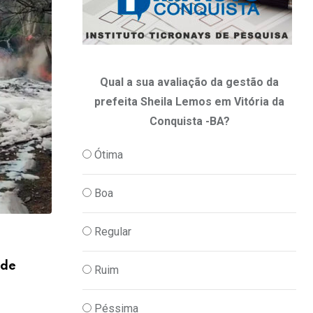
Qual a sua avaliação da gestão da
prefeita Sheila Lemos em Vitória da
Conquista -BA?
Ótima
Boa
Regular
,
JUSTIÇA
POLICIA
 de
Homem é preso por atacar três pessoas
Ruim
06/08/2026
Péssima