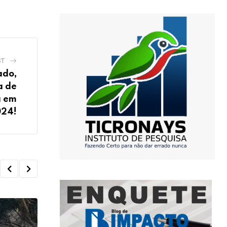
ST
ado,
a de
a em
24!