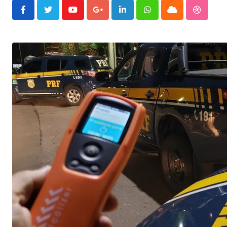
Youtube
Google+
LinkedIn
Whatsapp
Cloud
Stumble