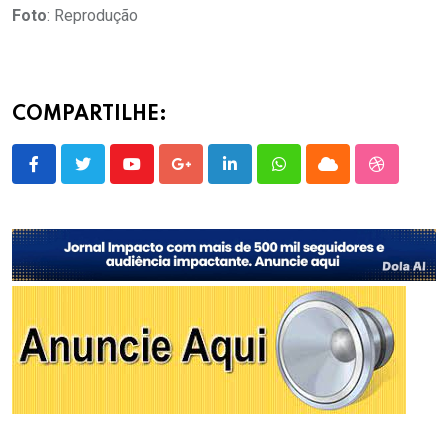
Foto
: Reprodução
COMPARTILHE:
Youtube
Google+
LinkedIn
Whatsapp
Cloud
StumbleU