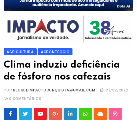
AGRICULTURA
AGRONEGOCIO
Clima induziu deficiência
de fósforo nos cafezais
POR
BLOGDEIMPACTOCONQUISTA@GMAIL.COM
22/02/2022
0
COMENTÁRIOS
Youtube
Google+
LinkedIn
Whatsapp
Cloud
StumbleU