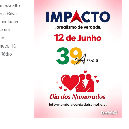
um assalto
la Silva,
 inclusive,
de um
 de
necer lá
 Rádio.