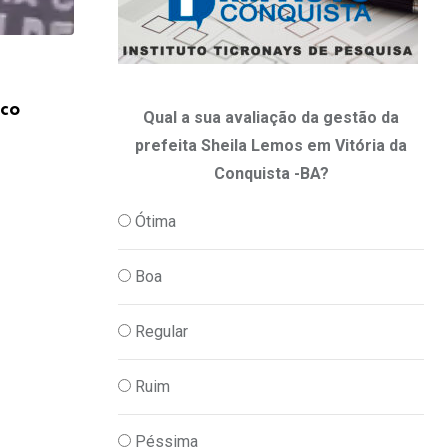
,
JUSTIÇA
POLICIA
ico
Quatro pessoas são presas suspeitas de 
Qual a sua avaliação da gestão da
organização
prefeita Sheila Lemos em Vitória da
05/08/2026
Conquista -BA?
Ótima
Boa
Regular
Ruim
Péssima