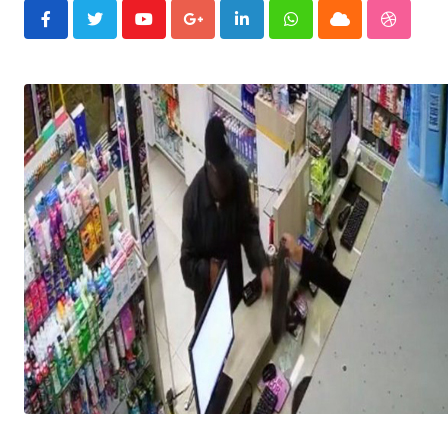
Youtube
Google+
LinkedIn
Whatsapp
Cloud
Stumble