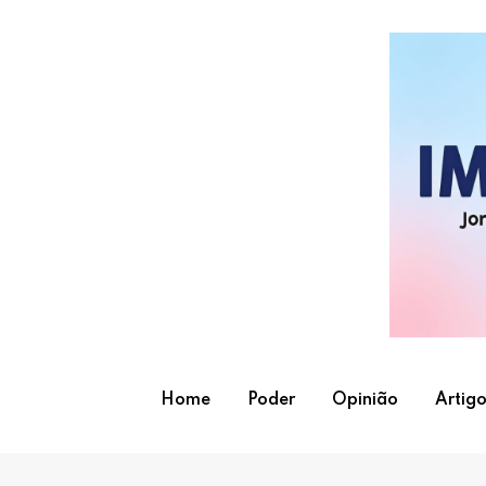
Skip
to
content
Home
Poder
Opinião
Artigo