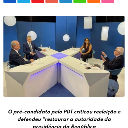
Youtube
Google+
LinkedIn
Whatsapp
Cloud
StumbleU
O pré-candidato pelo PDT criticou reeleição e
defendeu “restaurar a autoridade da
presidência da República