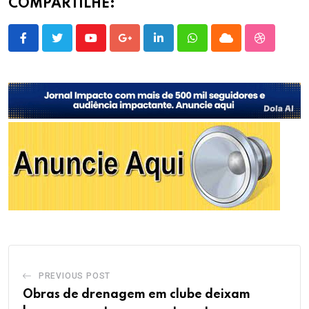
COMPARTILHE:
Youtube
Google+
LinkedIn
Whatsapp
Cloud
StumbleU
PREVIOUS POST
Obras de drenagem em clube deixam