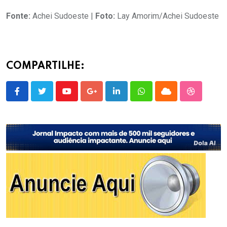
Fonte:
Achei Sudoeste |
Foto:
Lay Amorim/Achei Sudoeste
COMPARTILHE:
Youtube
Google+
LinkedIn
Whatsapp
Cloud
StumbleU