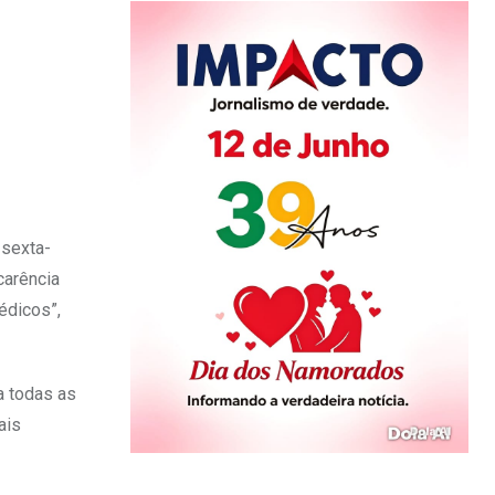
 sexta-
carência
édicos”,
a todas as
ais