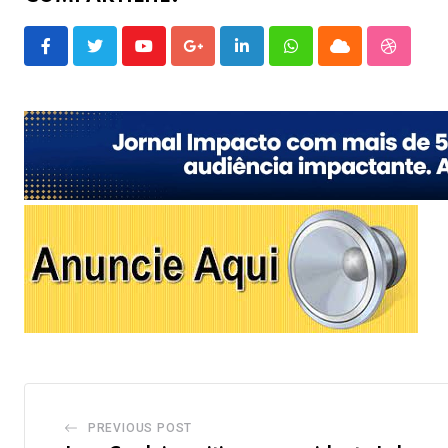
Youtube
Google+
LinkedIn
Whatsapp
Cloud
Stumble
PREVIOUS POST