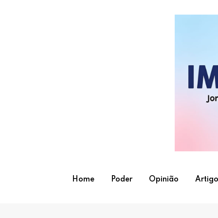
Skip
to
content
Home
Poder
Opinião
Artigo