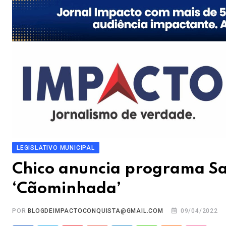
LEGISLATIVO MUNICIPAL
Chico anuncia programa S
‘Cãominhada’
POR
BLOGDEIMPACTOCONQUISTA@GMAIL.COM
09/04/2022