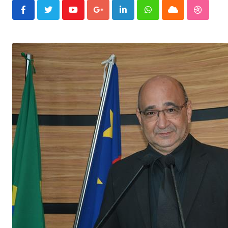
Youtube
Google+
LinkedIn
Whatsapp
Cloud
Stumble