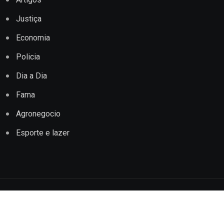
Justiça
Economia
Policia
Dia a Dia
Fama
Agronegocio
Esporte e lazer
Copyright © 2022 Jornal Impacto Conquista. Todos os
direitos reservados