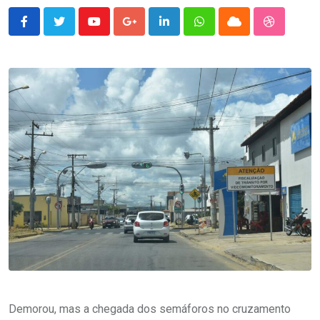
Youtube
Google+
LinkedIn
Whatsapp
Cloud
StumbleU
Demorou, mas a chegada dos semáforos no cruzamento