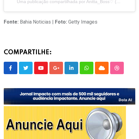
Uma publicação compartilhada por Anitta_Boss♡ (@anitta.boss28)
Fonte:
Bahia Noticias |
Foto:
Getty Images
COMPARTILHE:
Youtube
Google+
LinkedIn
Whatsapp
Cloud
StumbleU