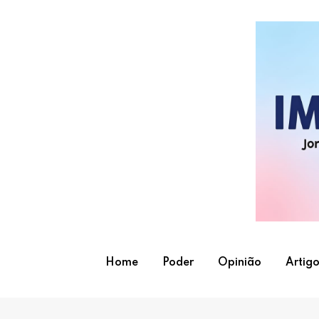
Skip
to
content
Home
Poder
Opinião
Artigo