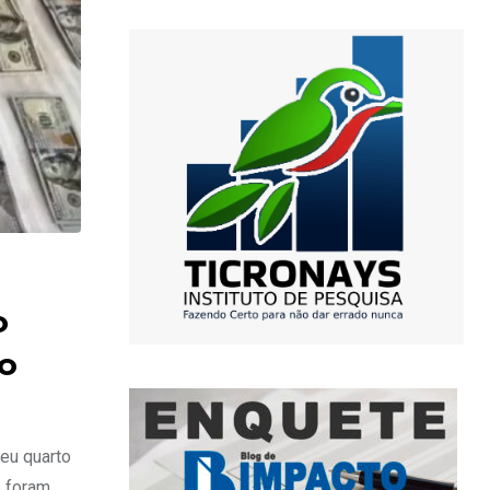
o
o
eu quarto
e foram