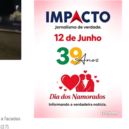
 a facadas
(27).