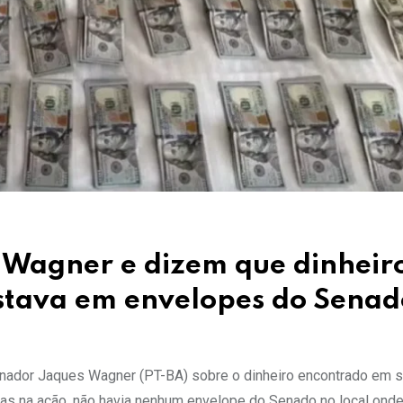
 Wagner e dizem que dinheir
stava em envelopes do Senad
senador Jaques Wagner (PT-BA) sobre o dinheiro encontrado em s
das na ação, não havia nenhum envelope do Senado no local ond