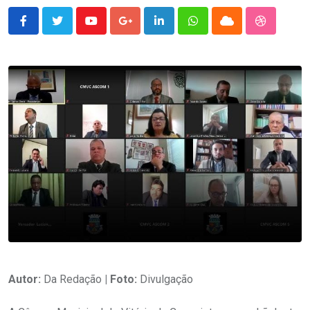
Youtube
Google+
LinkedIn
Whatsapp
Cloud
StumbleU
Autor:
Da Redação
| Foto:
Divulgação