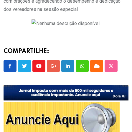
com orações e agradecendo o desempenho e dedicação
dos vereadores na sessão especial
COMPARTILHE:
Youtube
Google+
LinkedIn
Whatsapp
Cloud
StumbleU