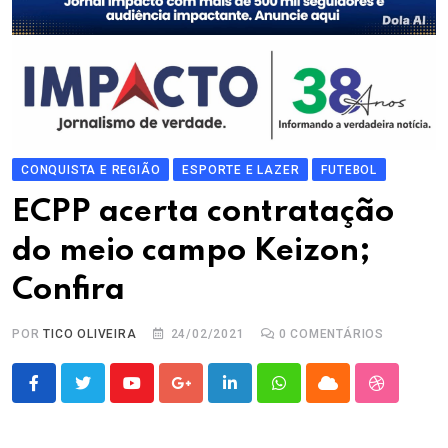
CONQUISTA E REGIÃO
ESPORTE E LAZER
FUTEBOL
ECPP acerta contratação
do meio campo Keizon;
Confira
POR
TICO OLIVEIRA
24/02/2021
0
COMENTÁRIOS
Youtube
Google+
LinkedIn
Whatsapp
Cloud
StumbleU