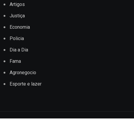
Artigos
Justiça
Economia
Policia
Dia a Dia
Fama
Agronegocio
Esporte e lazer
Copyright © 2022 Jornal Impacto Conquista. Todos os
direitos reservados