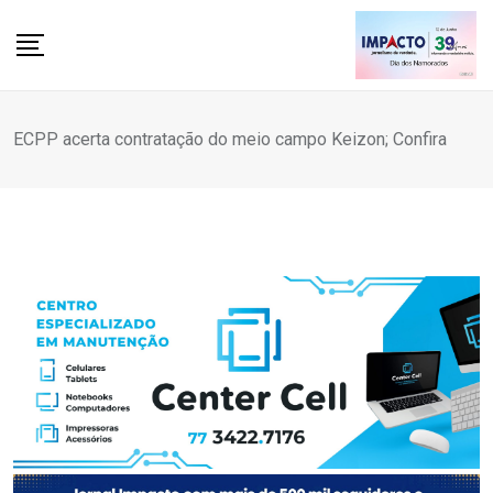
Skip
to
content
ECPP acerta contratação do meio campo Keizon; Confira