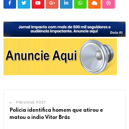
Youtube
Google+
LinkedIn
Whatsapp
Cloud
StumbleU
PREVIOUS POST
Policia identifica homem que atirou e
matou o indio Vitor Brás