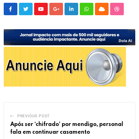
Youtube
Google+
LinkedIn
Whatsapp
Cloud
StumbleU
PREVIOUS POST
Após ser ‘chifrado’ por mendigo, personal
fala em continuar casamento