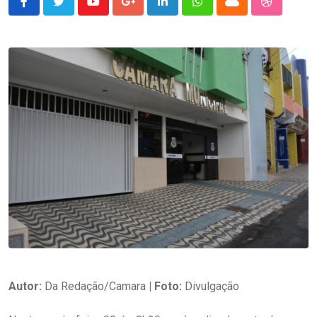
Youtube
Google+
LinkedIn
Whatsapp
Cloud
StumbleU
Autor:
Da Redação/Camara
| Foto:
Divulgação