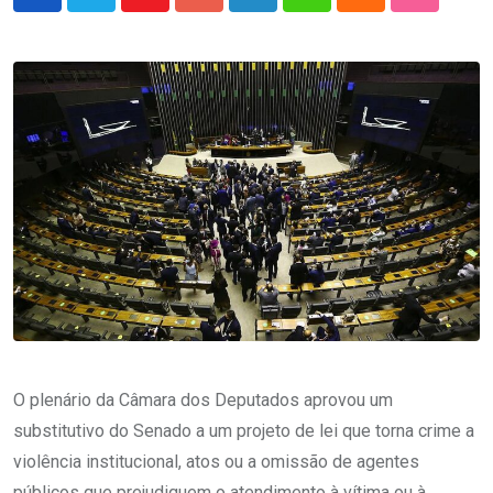
Youtube
Google+
LinkedIn
Whatsapp
Cloud
StumbleU
O plenário da Câmara dos Deputados aprovou um
substitutivo do Senado a um projeto de lei que torna crime a
violência institucional, atos ou a omissão de agentes
públicos que prejudiquem o atendimento à vítima ou à