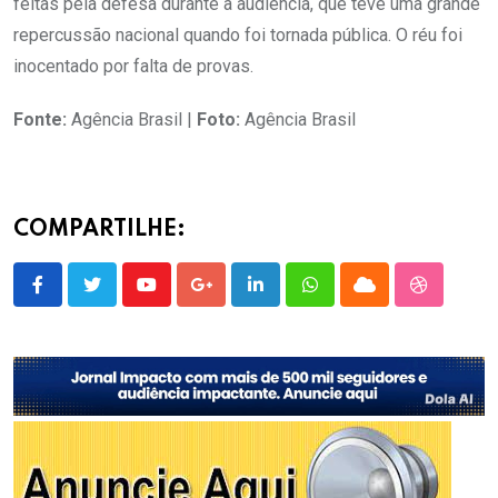
feitas pela defesa durante a audiência, que teve uma grande
repercussão nacional quando foi tornada pública. O réu foi
inocentado por falta de provas.
Fonte:
Agência Brasil |
Foto:
Agência Brasil
COMPARTILHE:
Youtube
Google+
LinkedIn
Whatsapp
Cloud
StumbleU