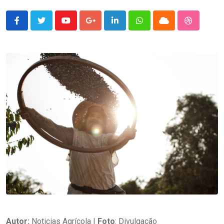
Youtube
Google+
LinkedIn
Whatsapp
Cloud
StumbleU
Autor:
Noticias Agrícola |
Foto
: Divulgação