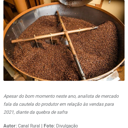
Apesar do bom momento neste ano, analista de mercado
fala da cautela do produtor em relação às vendas para
2021, diante da quebra de safra
Autor:
Canal Rural |
Foto:
Divulgação