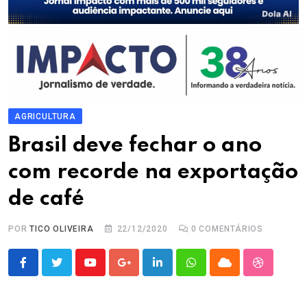
AGRICULTURA
Brasil deve fechar o ano
com recorde na exportação
de café
POR
TICO OLIVEIRA
22/12/2020
0
COMENTÁRIOS
Youtube
Google+
LinkedIn
Whatsapp
Cloud
StumbleU