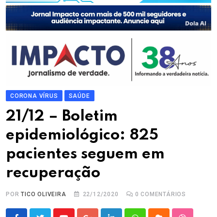
CORONA VÍRUS
SAÚDE
21/12 – Boletim
epidemiológico: 825
pacientes seguem em
recuperação
POR
TICO OLIVEIRA
22/12/2020
0
COMENTÁRIOS