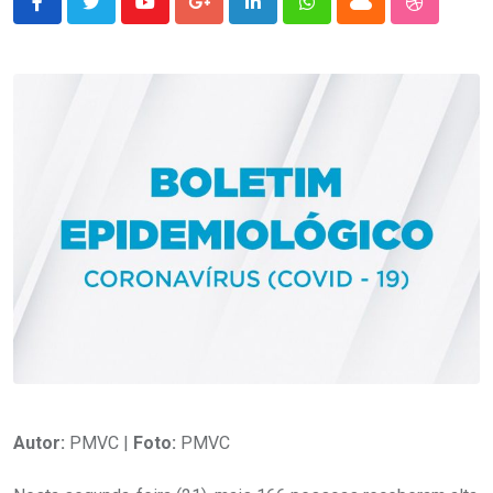
Youtube
Google+
LinkedIn
Whatsapp
Cloud
StumbleU
Autor:
PMVC |
Foto:
PMVC