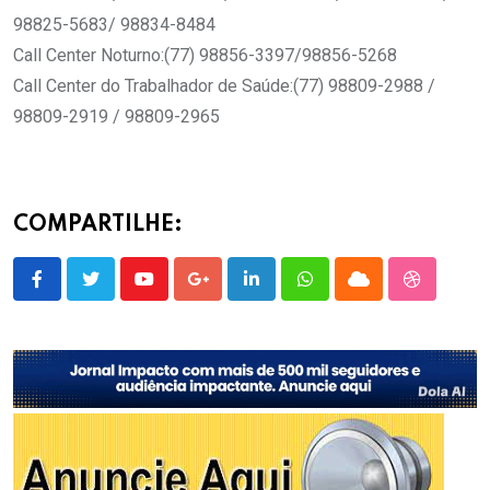
98825-5683/ 98834-8484
Call Center Noturno:(77) 98856-3397/98856-5268
Call Center do Trabalhador de Saúde:(77) 98809-2988 /
98809-2919 / 98809-2965
COMPARTILHE:
Youtube
Google+
LinkedIn
Whatsapp
Cloud
StumbleU