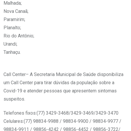
Malhada;
Nova Canaã;
Paramirim;
Planalto;
Rio do Antônio;
Urandi;
Tanhaçu.
Call Center– A Secretaria Municipal de Saúde disponibiliza
um Call Center para tirar dúvidas da população sobre a
Covid-19 e atender pessoas que apresentem sintomas
suspeitos.
Telefones fixos:(77) 3429-3468/3429-3469/3429-3470
Celulares:(77) 98834-9988 / 98834-9900 / 98834-9977 /
98834-9911 / 98856-4242 / 98856-4452 / 98856-3722/