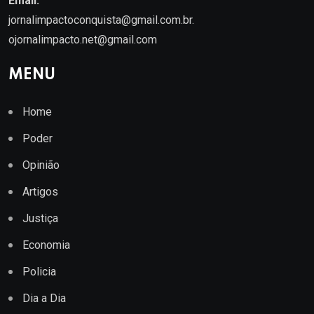
Email.
jornalimpactoconquista@gmail.com.br
.
ojornalimpacto.net@gmail.com
MENU
Home
Poder
Opinião
Artigos
Justiça
Economia
Policia
Dia a Dia