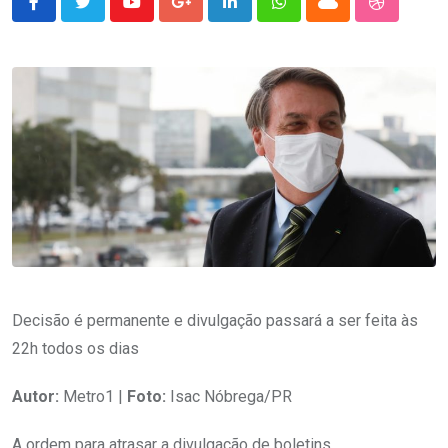
Youtube
Google+
LinkedIn
Whatsapp
Cloud
StumbleU
Decisão é permanente e divulgação passará a ser feita às
22h todos os dias
Autor:
Metro1 |
Foto:
Isac Nóbrega/PR
A ordem para atrasar a divulgação de boletins