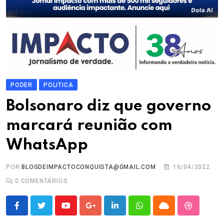
PODER
POLITICA
Bolsonaro diz que governo
marcará reunião com
WhatsApp
POR
BLOGDEIMPACTOCONQUISTA@GMAIL.COM
16/04/2022
0
COMENTÁRIOS
Youtube
Google+
LinkedIn
Whatsapp
Cloud
StumbleU