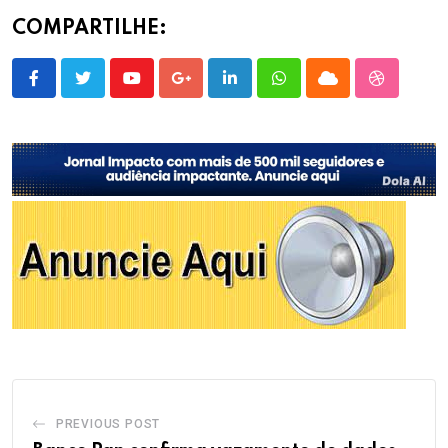
COMPARTILHE:
Youtube
Google+
LinkedIn
Whatsapp
Cloud
StumbleU
PREVIOUS POST