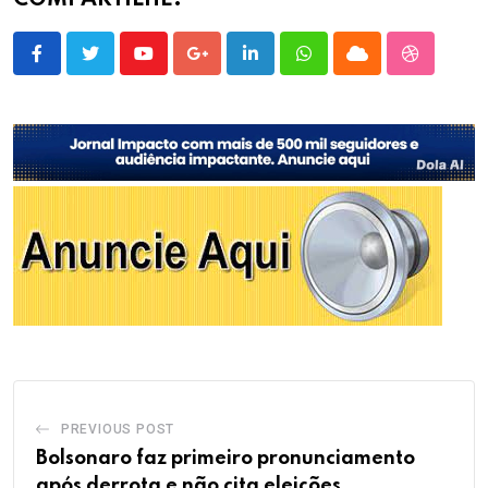
COMPARTILHE:
Youtube
Google+
LinkedIn
Whatsapp
Cloud
StumbleU
PREVIOUS POST
Bolsonaro faz primeiro pronunciamento
após derrota e não cita eleições