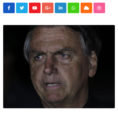
Youtube
Google+
LinkedIn
Whatsapp
Cloud
StumbleU