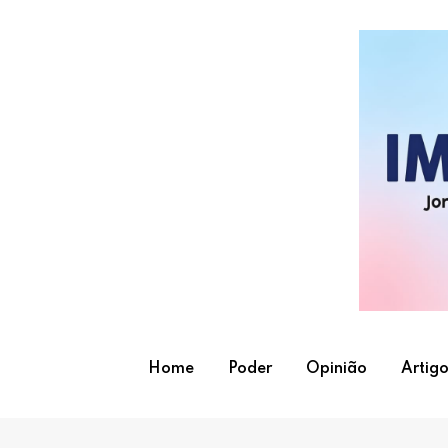
Skip
to
content
Home
Poder
Opinião
Artigo