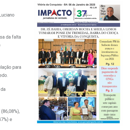
Luciano
a da falta
é
lação para
edo.
 da
 (86,08%),
47%) e