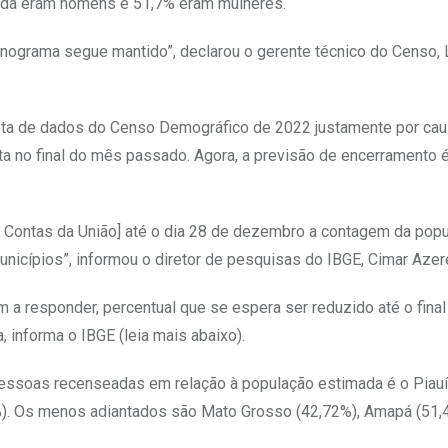
ada eram homens e 51,7% eram mulheres.
onograma segue mantido”, declarou o gerente técnico do Censo, 
eta de dados do Censo Demográfico de 2022 justamente por caus
eta no final do mês passado. Agora, a previsão de encerramento 
 Contas da União] até o dia 28 de dezembro a contagem da popu
Municípios”, informou o diretor de pesquisas do IBGE, Cimar Azer
 a responder, percentual que se espera ser reduzido até o final
 informa o IBGE (leia mais abaixo).
pessoas recenseadas em relação à população estimada é o Piauí
%). Os menos adiantados são Mato Grosso (42,72%), Amapá (51,