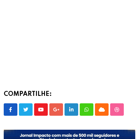
COMPARTILHE:
Youtube
Google+
LinkedIn
Whatsapp
Cloud
StumbleU