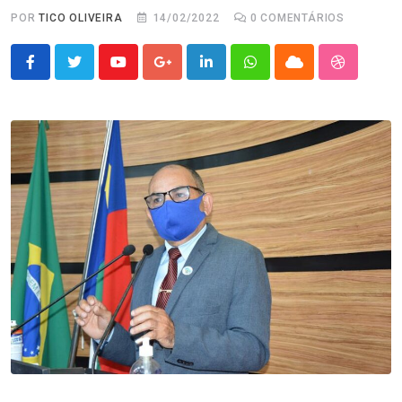
POR
TICO OLIVEIRA
14/02/2022
0
COMENTÁRIOS
Youtube
Google+
LinkedIn
Whatsapp
Cloud
StumbleU