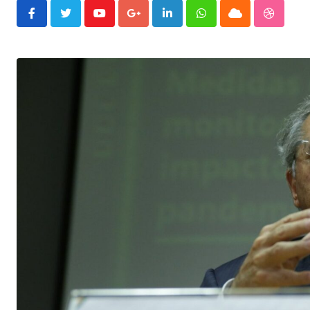
Youtube
Google+
LinkedIn
Whatsapp
Cloud
Stumble