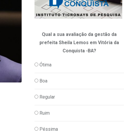
Qual a sua avaliação da gestão da
prefeita Sheila Lemos em Vitória da
Conquista -BA?
Ótima
Boa
,
CULTURA
PODER
Regular
Vitória da Conquista dará passo históri
Ruim
07/08/2026
Péssima