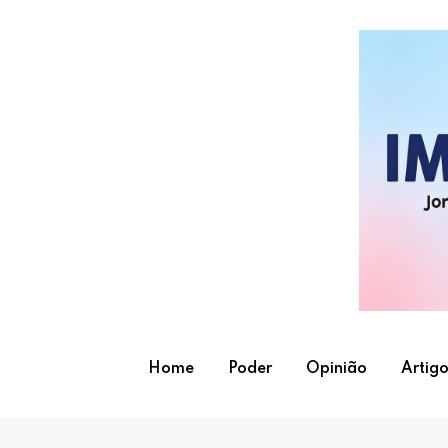
Skip
to
content
Home
Poder
Opinião
Artigo