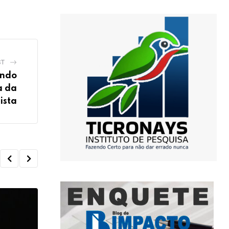
ST
ando
a da
ista