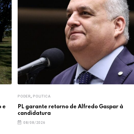
,
PODER
POLITICA
o e
PL garante retorno de Alfredo Gaspar à
candidatura
08/08/2026