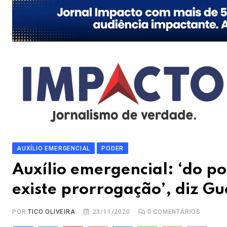
AUXÍLIO EMERGENCIAL
PODER
Auxílio emergencial: ‘do po
existe prorrogação’, diz G
POR
TICO OLIVEIRA
23/11/2020
0
COMENTÁRIOS