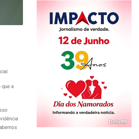
ial.
e que a
isso
evidência
 sabemos